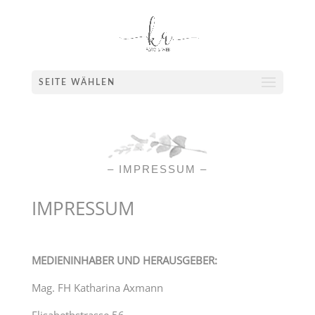
SEITE WÄHLEN
– IMPRESSUM –
IMPRESSUM
ME­DI­EN­IN­HA­BER UND HERAUSGEBER:
Mag. FH Katharina Axmann