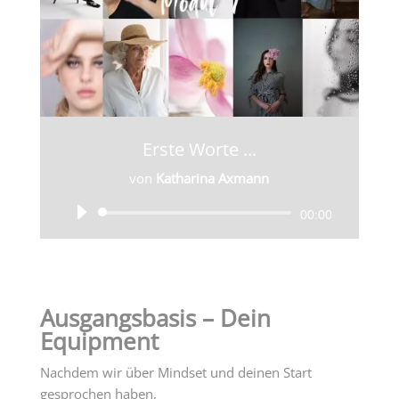
Erste Worte ...
von
Katharina Axmann
Audio-
00:00
Player
Ausgangsbasis –
Dein
Equipment
Nachdem wir über Mindset und deinen Start
gesprochen haben,