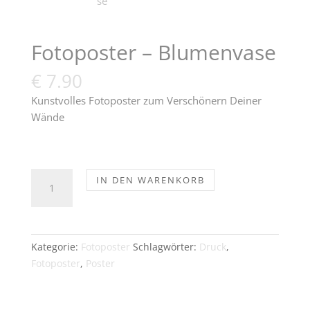
Fotoposter – Blumenvase
€
7.90
Kunstvolles Fotoposter zum Verschönern Deiner
Wände
Fotoposter
IN DEN WARENKORB
-
Blumenvase
Menge
Kategorie:
Fotoposter
Schlagwörter:
Druck
,
Fotoposter
,
Poster